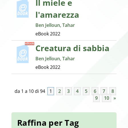
Il miele e
l'amarezza
Ben Jelloun, Tahar
eBook
2022
Creatura di sabbia
Ben Jelloun, Tahar
eBook
2022
da 1 a 10 di 94
1
2
3
4
5
6
7
8
9
10
»