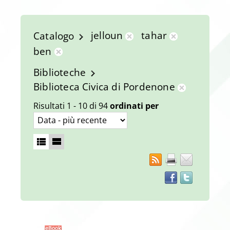
jelloun
tahar
Catalogo
Rimuovi
Rimuovi
ben
dalla
dalla
Rimuovi
Biblioteche
ricerca
ricerca
dalla
Biblioteca Civica di Pordenone
corrente
corrente
ricerca
Rimuovi
corrente
Risultati
1
-
10
di
94
ordinati per
dalla
ricerca
corrente
RSS
Facebook