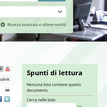
Ricerca avanzata e ultime novità
Wikipedia
YouTube
Trova
Spunti di lettura
il
alink
documento
Nessuna lista contiene questo
in
documento
altre
risorse
Cerca nelle liste:
>>