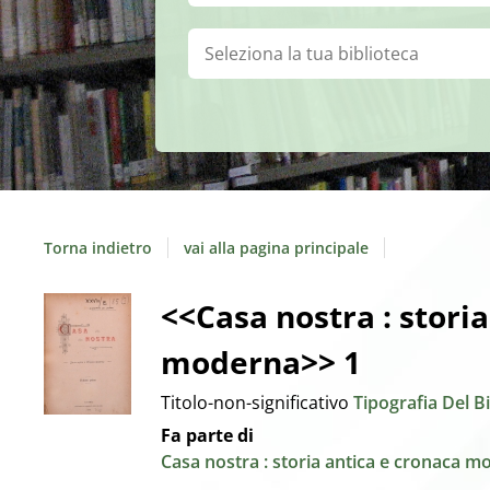
Biblioteca:
Torna indietro
vai alla pagina principale
Dettaglio
<<Casa nostra : stori
moderna>> 1
del
Titolo-non-significativo
Tipografia Del 
documento
Fa parte di
Casa nostra : storia antica e cronaca 