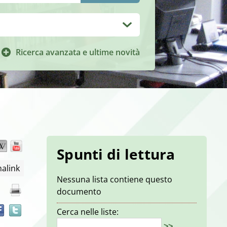
Ricerca avanzata e ultime novità
Wikipedia
YouTube
Trova
Spunti di lettura
il
alink
documento
Nessuna lista contiene questo
in
documento
altre
risorse
Cerca nelle liste:
>>