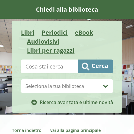
Chiedi alla biblioteca
Libri
Periodici
eBook
Audiovisivi
Libri per ragazzi
Cerca su "Catalogo"
Cerca
Biblioteca:
Ricerca avanzata e ultime novità
Torna indietro
vai alla pagina principale