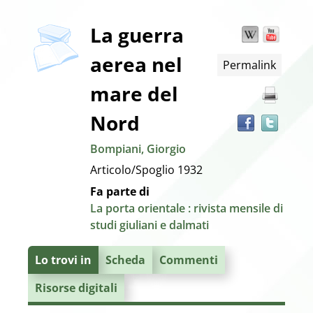
copertina
Dettaglio
La guerra
Wikipedia
YouT
Trov
il
aerea nel
Permalink
docu
del
in
mare del
altre
documento
risor
Nord
Bompiani, Giorgio
Articolo/Spoglio
1932
Fa parte di
La porta orientale : rivista mensile di
studi giuliani e dalmati
Lo trovi in
Scheda
Commenti
Risorse digitali