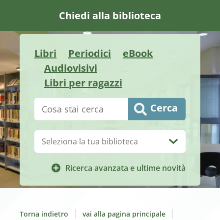
Chiedi alla biblioteca
Libri
Periodici
eBook
Audiovisivi
Libri per ragazzi
Cerca su "Catalogo"
Cerca
Biblioteca:
Ricerca avanzata e ultime novità
Torna indietro
vai alla pagina principale