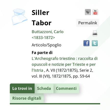
copertina
Dettaglio
Siller
Wikipedia
YouT
Trov
il
Tabor
Permalink
docu
del
in
Buttazzoni, Carlo
altre
documento
<1833-1872>
risor
Articolo/Spoglio
Fa parte di
L'Archeografo triestino : raccolta di
opuscoli e notizie per Trieste e per
l'Istria
, A. VII (1872/1875), Serie 2,
vol. III (VII), 1872/1875, pp. 59-64
Lo trovi in
Scheda
Commenti
Risorse digitali