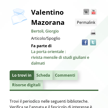
copertina
Dettaglio
Valentino
Wikipedia
YouT
Trov
il
Mazorana
Permalink
docu
del
in
Bertoli, Giorgio
altre
documento
Articolo/Spoglio
risor
Fa parte di
La porta orientale :
rivista mensile di studi giuliani e
dalmati
Lo trovi in
Scheda
Commenti
Risorse digitali
Trovi il periodico nelle seguenti biblioteche.
Verifica se l'annata e il fascicolo di interesse è