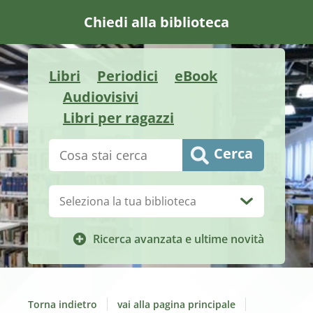
Chiedi alla biblioteca
Libri
Periodici
eBook
Audiovisivi
Libri per ragazzi
Cerca su "Catalogo"
Cerca
Biblioteca:
Ricerca avanzata e ultime novità
Torna indietro
vai alla pagina principale