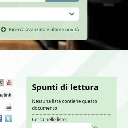
Ricerca avanzata e ultime novità
Wikipedia
YouTube
Trova
Spunti di lettura
il
alink
documento
Nessuna lista contiene questo
in
documento
altre
risorse
Cerca nelle liste:
>>