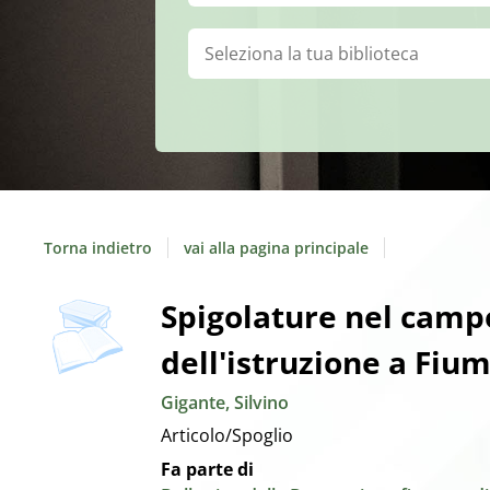
Biblioteca:
Torna indietro
vai alla pagina principale
copertina
Dettaglio
Spigolature nel campo
dell'istruzione a Fiu
del
Gigante, Silvino
documento
Articolo/Spoglio
Fa parte di