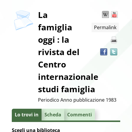
copertina
Dettaglio
La
Wikipedia
YouT
Trov
il
famiglia
Permalink
docu
del
in
oggi : la
altre
documento
risor
rivista del
Centro
internazionale
studi famiglia
Periodico
Anno pubblicazione 1983
Lo trovi in
Scheda
Commenti
Scegli una biblioteca