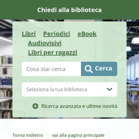
Chiedi alla biblioteca
Libri
Periodici
eBook
Audiovisivi
Libri per ragazzi
Cerca su "Catalogo"
Cerca
Biblioteca:
Ricerca avanzata e ultime novità
Torna indietro
vai alla pagina principale