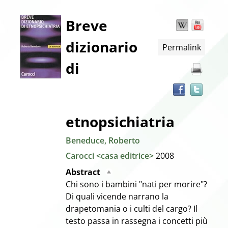
Dettaglio
Breve
Wikipedia
YouT
Trov
il
dizionario
Permalink
docu
del
in
di
altre
documento
risor
etnopsichiatria
Beneduce, Roberto
Carocci <casa editrice>
2008
Abstract
Chi sono i bambini "nati per morire"?
Di quali vicende narrano la
drapetomania o i culti del cargo? Il
testo passa in rassegna i concetti più