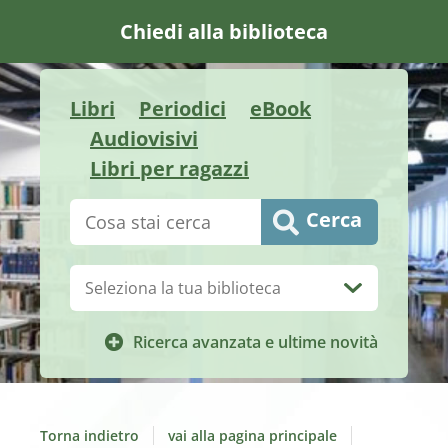
Chiedi alla biblioteca
Libri
Periodici
eBook
Audiovisivi
Libri per ragazzi
Cerca su "Catalogo"
Cerca
Biblioteca:
Ricerca avanzata e ultime novità
Torna indietro
vai alla pagina principale