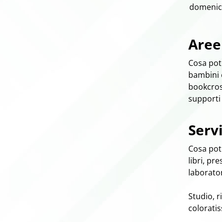
domenic
Aree 
Cosa pote
bambini e
bookcross
supporti 
Servi
Cosa pote
libri, pre
laborator
Studio, r
coloratis