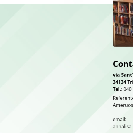
Cont
via Sant
34134
Tr
Tel.
: 040
Referent
Ameruo
email:
annalisa