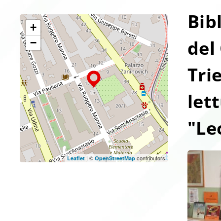
Bib
+
del
−
Tri
let
"Le
| ©
contributors
Leaflet
OpenStreetMap