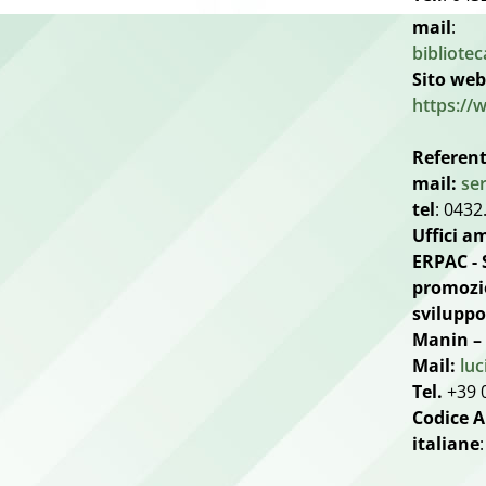
mail
:
bibliotec
Sito web
https://
Referen
mail:
se
tel
: 043
Uffici a
ERPAC - 
promozio
sviluppo 
Manin –
Mail:
luc
Tel.
+39 
Codice A
italiane