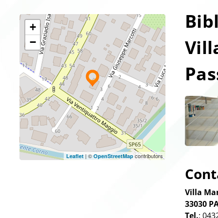
Bib
+
Vil
−
Pas
| ©
contributors
Leaflet
OpenStreetMap
Cont
Villa Ma
33030
P
Tel.
: 043