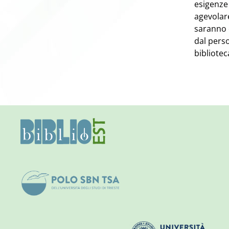
esigenze 
agevolare
saranno 
dal perso
bibliotec