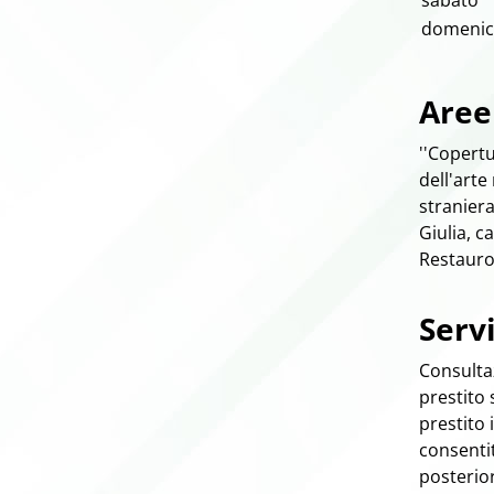
sabato
domenic
Aree 
''Copertu
dell'arte
straniera
Giulia, c
Restauro
Servi
Consultaz
prestito 
prestito 
consenti
posterior