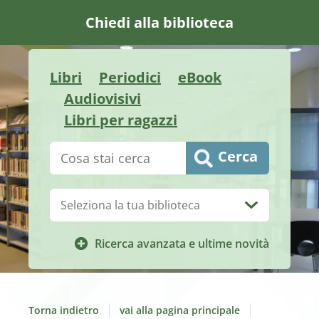
Chiedi alla biblioteca
Libri
Periodici
eBook
Audiovisivi
Libri per ragazzi
Cerca su "Catalogo"
Cerca
Biblioteca:
Ricerca avanzata e ultime novità
Torna indietro
vai alla pagina principale