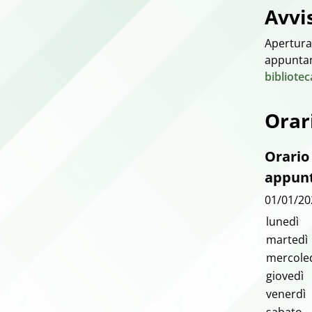
Avvi
Apertura
appunta
bibliotec
Orar
Orario
appun
01/01/20
lunedì
martedì
mercole
giovedì
venerdì