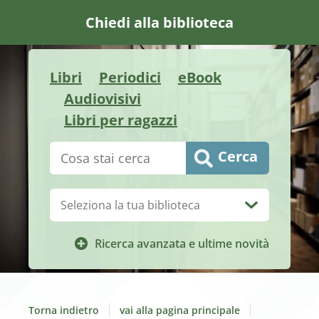
Chiedi alla biblioteca
Libri
Periodici
eBook
Audiovisivi
Libri per ragazzi
Cerca su "Catalogo"
Cerca
Biblioteca:
Ricerca avanzata e ultime novità
Torna indietro
vai alla pagina principale