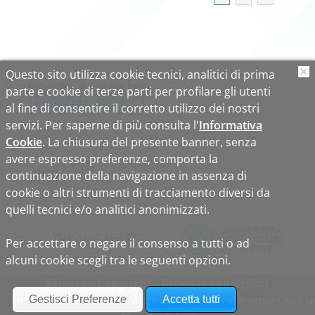
Questo sito utilizza cookie tecnici, analitici di prima
O
parte e cookie di terze parti per profilare gli utenti
al fine di consentire il corretto utilizzo dei nostri
servizi. Per saperne di più consulta l'
Informativa
Cookie
. La chiusura del presente banner, senza
avere espresso preferenze, comporta la
continuazione della navigazione in assenza di
cookie o altri strumenti di tracciamento diversi da
quelli tecnici e/o analitici anonimizzati.
Biblio
Uni
TS
Per accettare o negare il consenso a tutti o ad
alcuni cookie scegli tra le seguenti opzioni.
Privacy
Copyright
Browser consigliati
Informativa cookie
Accessibilità
Preferenze Cookie