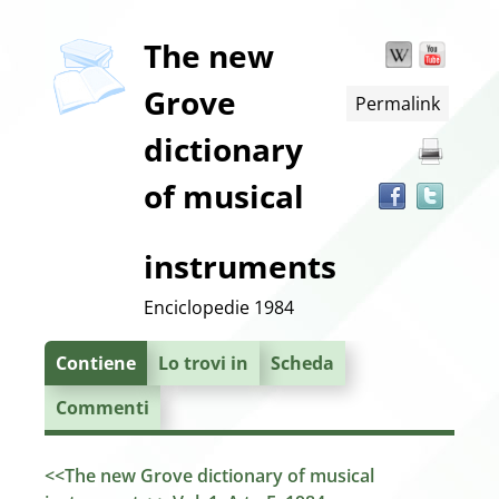
Dettaglio
The new
Wikipedia
YouT
Trov
il
Grove
Permalink
docu
del
in
dictionary
altre
documento
risor
of musical
instruments
Enciclopedie
1984
Contiene
Lo trovi in
Scheda
Commenti
<<The new Grove dictionary of musical