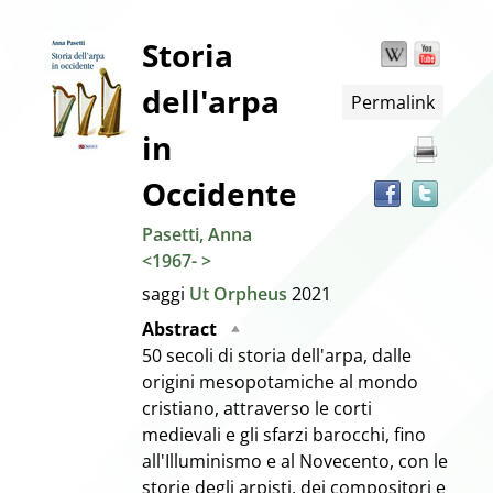
Dettaglio
Storia
Wikipedia
YouT
Trov
il
dell'arpa
Permalink
docu
del
in
in
altre
documento
risor
Occidente
Pasetti, Anna
<1967- >
saggi
Ut Orpheus
2021
Abstract
50 secoli di storia dell'arpa, dalle
origini mesopotamiche al mondo
cristiano, attraverso le corti
medievali e gli sfarzi barocchi, fino
all'Illuminismo e al Novecento, con le
storie degli arpisti, dei compositori e