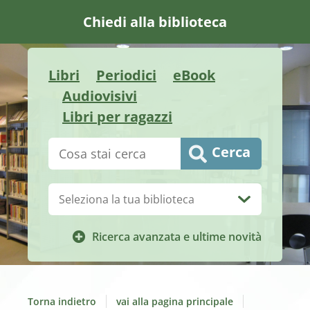
Chiedi alla biblioteca
Libri
Periodici
eBook
Audiovisivi
Libri per ragazzi
Cerca su "Catalogo"
Cerca
Biblioteca:
Ricerca avanzata e ultime novità
Torna indietro
vai alla pagina principale