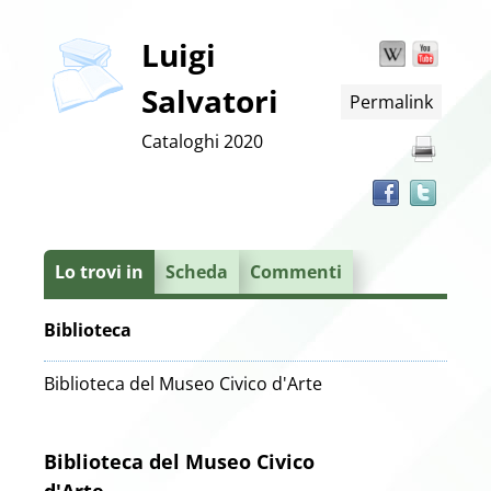
copertina
Dettaglio
Luigi
Wikipedia
YouT
Trov
il
Salvatori
Permalink
docu
del
in
Cataloghi
2020
altre
documento
risor
Lo trovi in
Scheda
Commenti
Biblioteca
Biblioteca del Museo Civico d'Arte
Biblioteca del Museo Civico
d'Arte