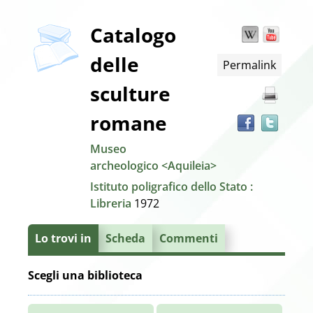
copertina
Dettaglio
Catalogo
Wikipedia
YouT
Trov
il
delle
Permalink
docu
del
in
sculture
altre
documento
risor
romane
Museo
archeologico <Aquileia>
Istituto poligrafico dello Stato :
Libreria
1972
Lo trovi in
Scheda
Commenti
Scegli una biblioteca