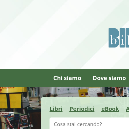
Chi siamo
Dove siamo
Libri
Periodici
eBook
A
Cerca su "Catalogo"