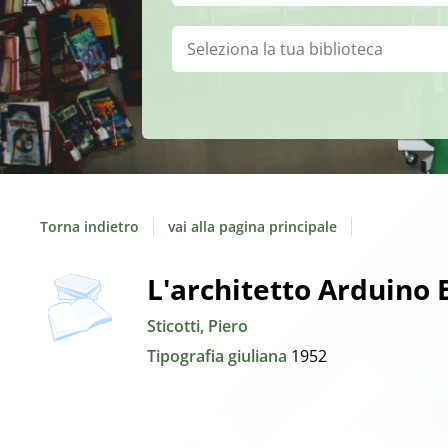
Biblioteca:
Torna indietro
vai alla pagina principale
copertina
Dettaglio
L'architetto Arduino
Sticotti, Piero
del
Tipografia giuliana
1952
documento