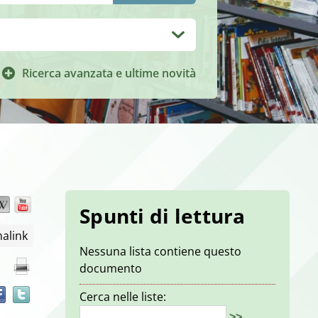
Ricerca avanzata e ultime novità
Wikipedia
YouTube
Trova
Spunti di lettura
il
alink
documento
Nessuna lista contiene questo
in
documento
altre
risorse
Cerca nelle liste:
>>