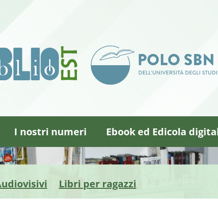
I nostri numeri
Ebook ed Edicola digita
udiovisivi
Libri per ragazzi