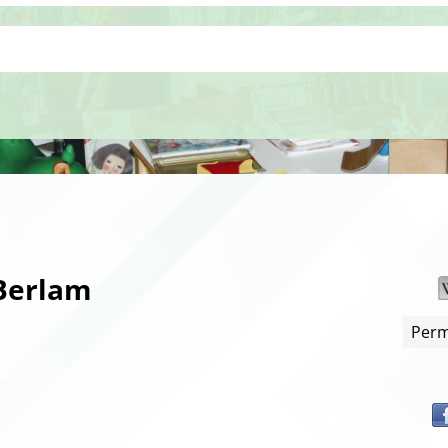
 Berlam
Perm