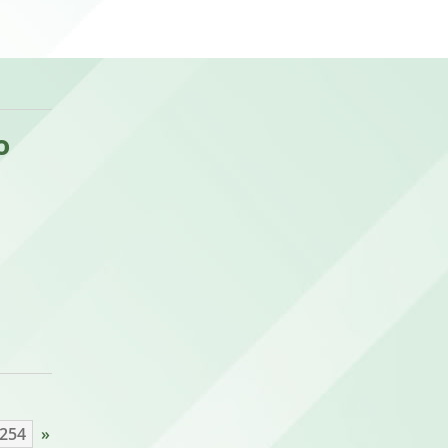
o
254
»