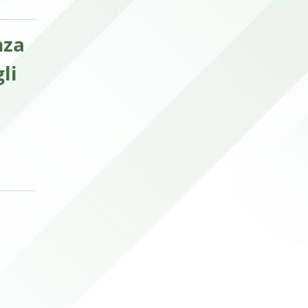
nza
li