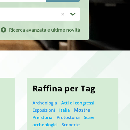
Ricerca avanzata e ultime novità
Raffina per Tag
Rimuovi
Archeologia
Atti di congressi
dalla
Mostre
Esposizioni
Italia
icerca
Preistoria
Protostoria
Scavi
corrente
archeologici
Scoperte