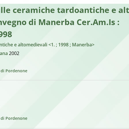
sulle ceramiche tardoantiche e al
onvegno di Manerba Cer.Am.Is :
998
ntiche e altomedievali <1. ; 1998 ; Manerba>
dana
2002
e di Pordenone
e di Pordenone