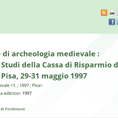
ricerca
corrente
RSS
Face
 di archeologia medievale :
Studi della Cassa di Risparmio d
: Pisa, 29-31 maggio 1997
ale <1. ; 1997 ; Pisa>
sa editrice>
1997
e di Pordenone