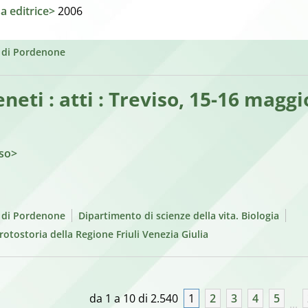
sa editrice>
2006
e di Pordenone
neti : atti : Treviso, 15-16 maggi
iso>
e di Pordenone
Dipartimento di scienze della vita. Biologia
Protostoria della Regione Friuli Venezia Giulia
da 1 a 10 di 2.540
1
2
3
4
5