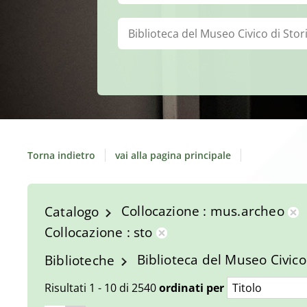
Biblioteca:
Torna indietro
vai alla pagina principale
Collocazione
mus.archeo
Catalogo
Ri
Collocazione
sto
da
Rimuovi
Biblioteca del Museo Civic
Biblioteche
ri
dalla
co
ricerca
Risultati
1
-
10
di
2540
ordinati per
corrente