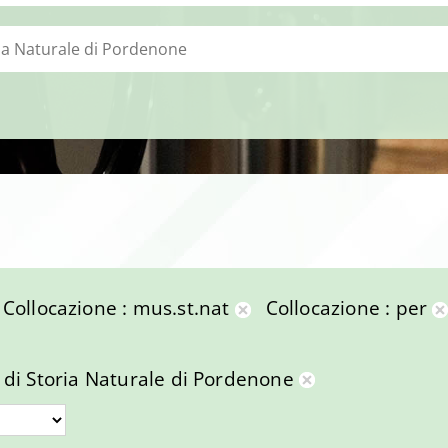
Collocazione
mus.st.nat
Collocazione
per
muovi
Rimuovi
lla
dalla
o di Storia Naturale di Pordenone
cerca
ricerca
r
Rimuovi
rrente
corrente
dalla