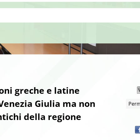
ioni greche e latine
-Venezia Giulia ma non
Perm
ntichi della regione