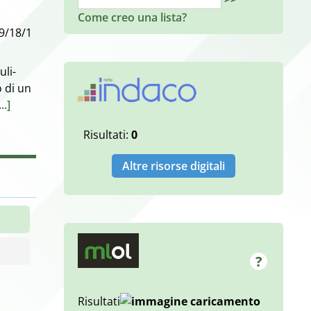
Come creo una lista?
 9/18/1
uli-
 di un
...]
Risultati:
0
Altre risorse digitali
Risultati