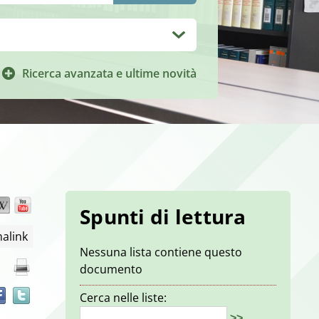
Ricerca avanzata e ultime novità
Wikipedia
YouTube
Trova
Spunti di lettura
il
alink
documento
Nessuna lista contiene questo
in
documento
altre
risorse
Cerca nelle liste:
>>