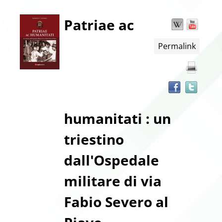
Dettaglio
Patriae ac
Wikipedia
YouT
Trov
il
Permalink
docu
del
in
altre
documento
risor
humanitati : un
triestino
dall'Ospedale
militare di via
Fabio Severo al