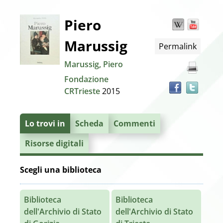
Dettaglio
Piero
Wikipedia
YouT
Trov
il
Marussig
Permalink
docu
del
in
Marussig, Piero
altre
documento
Fondazione
risor
CRTrieste
2015
Lo trovi in
Scheda
Commenti
Risorse digitali
Scegli una biblioteca
Biblioteca
Biblioteca
dell'Archivio di Stato
dell'Archivio di Stato