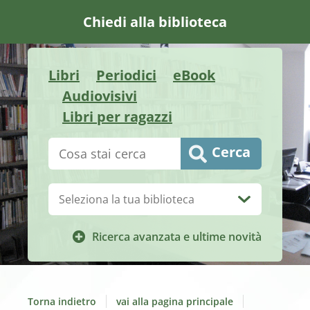
Chiedi alla biblioteca
Libri
Periodici
eBook
Audiovisivi
Libri per ragazzi
Cerca su "Catalogo"
Cerca
Biblioteca:
Ricerca avanzata e ultime novità
Torna indietro
vai alla pagina principale