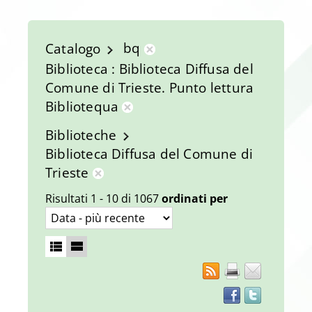
bq
Catalogo
Rimuovi
Biblioteca
Biblioteca Diffusa del
dalla
Comune di Trieste. Punto lettura
ricerca
Bibliotequa
corrente
Rimuovi
Biblioteche
dalla
Biblioteca Diffusa del Comune di
ricerca
Trieste
corrente
Rimuovi
Risultati
1
-
10
di
1067
ordinati per
dalla
ricerca
corrente
RSS
Facebook