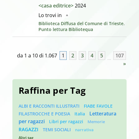
<casa editrice>
2024
Lo trovi in
Biblioteca Diffusa del Comune di Trieste.
Punto lettura Bibliotequa
da 1 a 10 di 1.067
1
2
3
4
5
107
»
Raffina per Tag
ALBI E RACCONTI ILLUSTRATI
FIABE FAVOLE
Letteratura
FILASTROCCHE E POESIA
Italia
per ragazzi
Libri per ragazzi
Memorie
RAGAZZI
TEMI SOCIALI
narrativa
Altri tag