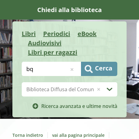
Chiedi alla biblioteca
Libri
Periodici
eBook
Audiovisivi
Libri per ragazzi
Cerca su "Catalogo"
Cerca
Biblioteca:
Ricerca avanzata e ultime novità
Torna indietro
vai alla pagina principale