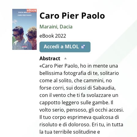
Dettaglio
Caro Pier Paolo
Maraini, Dacia
del
eBook
2022
documento
Accedi a MLOL
Abstract
«Caro Pier Paolo, ho in mente una
bellissima fotografia di te, solitario
come al solito, che cammini, no
forse corri, sui dossi di Sabaudia,
con il vento che ti fa svolazzare un
cappotto leggero sulle gambe. Il
volto serio, pensoso, gli occhi accesi.
Il tuo corpo esprimeva qualcosa di
risoluto e di doloroso. Eri tu, in tutta
la tua terribile solitudine e