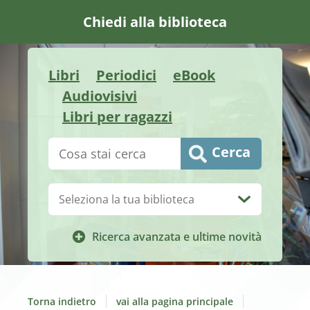
Chiedi alla biblioteca
Libri
Periodici
eBook
Audiovisivi
Libri per ragazzi
Cerca su "Catalogo"
Cerca
Biblioteca:
Ricerca avanzata e ultime novità
Torna indietro
vai alla pagina principale