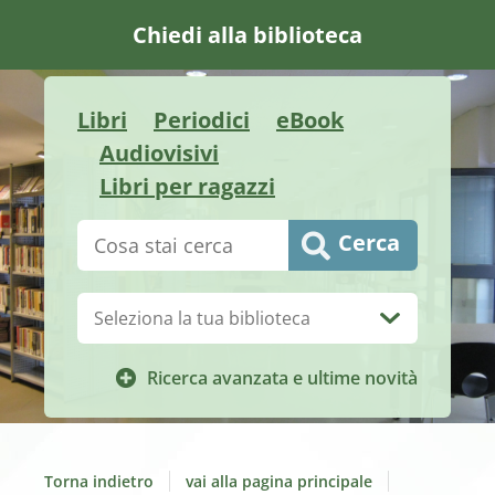
Chiedi alla biblioteca
Libri
Periodici
eBook
Audiovisivi
Libri per ragazzi
Cerca su "Catalogo"
Cerca
Biblioteca:
Ricerca avanzata e ultime novità
Torna indietro
vai alla pagina principale