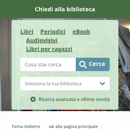
Chiedi alla biblioteca
Libri
Periodici
eBook
Audiovisivi
Libri per ragazzi
Cerca su "Catalogo"
Cerca
Biblioteca:
Ricerca avanzata e ultime novità
Torna indietro
vai alla pagina principale