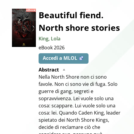
Dettaglio
Beautiful fiend.
North shore stories
del
King, Lola
documento
eBook
2026
Accedi a MLOL
Abstract
Nella North Shore non ci sono
favole. Non ci sono vie di fuga. Solo
guerre di gang, segreti e
sopravvivenza. Lei vuole solo una
cosa: scappare. Lui vuole solo una
cosa: lei. Quando Caden King, leader
spietato dei North Shore Kings,
decide di reclamare ciò che