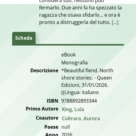
considera suo, nessuno può
fermarlo. Due anni fa ha spezzato la
ragazza che osava sfidarlo… e ora è
pronto a distruggerla del tutto.
[...]
Scheda
eBook
Monografia
Descrizione
*Beautiful fiend. North
shore stories. - Queen
Edizioni, 31/01/2026.
((Lingua: italiano
ISBN
9788892893344
Primo Autore
King, Lola
Coautore
Coltraro, Aurora
Paese
null
Anno
2026