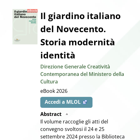
Dettaglio
Il giardino italiano
del Novecento.
del
Storia modernità
documento
identità
Direzione Generale Creatività
Contemporanea del Ministero della
Cultura
eBook
2026
Accedi a MLOL
Abstract
Il volume raccoglie gli atti del
convegno svoltosi il 24 e 25
settembre 2024 presso la Biblioteca