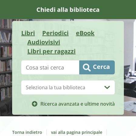
Chiedi alla biblioteca
Libri
Periodici
eBook
Audiovisivi
Libri per ragazzi
Cerca su "Catalogo"
Cerca
Biblioteca:
Ricerca avanzata e ultime novità
Torna indietro
vai alla pagina principale