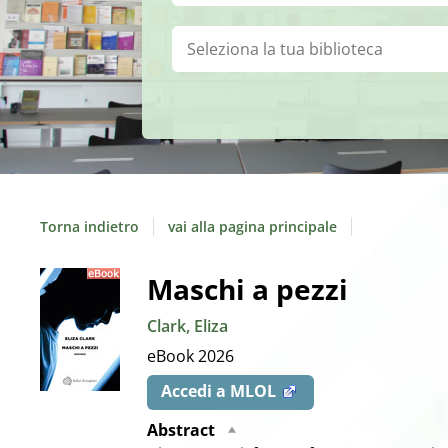
Biblioteca:
Torna indietro
vai alla pagina principale
Dettaglio
Maschi a pezzi
Clark, Eliza
del
eBook
2026
documento
Accedi a MLOL
Abstract