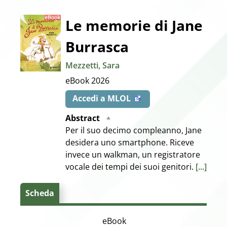
Dettaglio
Le memorie di Jane
Burrasca
del
Mezzetti, Sara
documento
eBook
2026
Accedi a MLOL
Abstract
Per il suo decimo compleanno, Jane
desidera uno smartphone. Riceve
invece un walkman, un registratore
vocale dei tempi dei suoi genitori.
[...]
Scheda
eBook