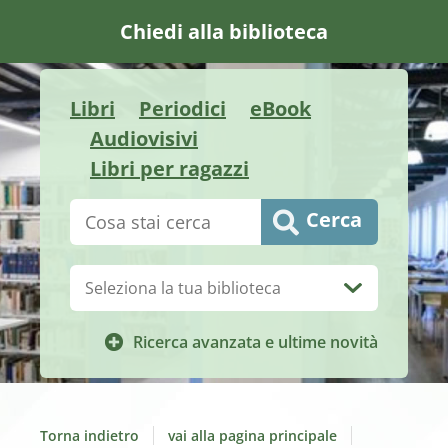
Chiedi alla biblioteca
Libri
Periodici
eBook
Audiovisivi
Libri per ragazzi
Cerca su "Catalogo"
Cerca
Biblioteca:
Ricerca avanzata e ultime novità
Torna indietro
vai alla pagina principale