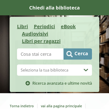
Chiedi alla biblioteca
Libri
Periodici
eBook
Audiovisivi
Libri per ragazzi
Cerca su "Catalogo"
Cerca
Biblioteca:
Ricerca avanzata e ultime novità
Torna indietro
vai alla pagina principale