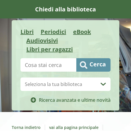
Chiedi alla biblioteca
Libri
Periodici
eBook
Audiovisivi
Libri per ragazzi
Cerca su "Catalogo"
Cerca
Biblioteca:
Ricerca avanzata e ultime novità
Torna indietro
vai alla pagina principale