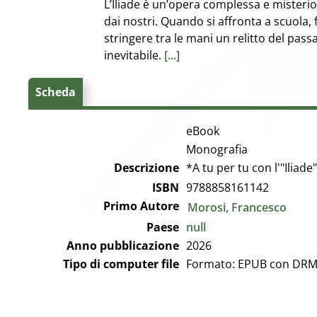
L’Iliade è un’opera complessa e misterio
dai nostri. Quando si affronta a scuola, 
stringere tra le mani un relitto del pass
inevitabile.
[...]
Scheda
eBook
Monografia
Descrizione
*A tu per tu con l'"Iliade
ISBN
9788858161142
Primo Autore
Morosi, Francesco
Paese
null
Anno pubblicazione
2026
Tipo di computer file
Formato: EPUB con DR