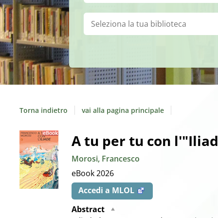
Biblioteca:
Torna indietro
vai alla pagina principale
Dettaglio
A tu per tu con l'"Ilia
Morosi, Francesco
del
eBook
2026
documento
Accedi a MLOL
Abstract