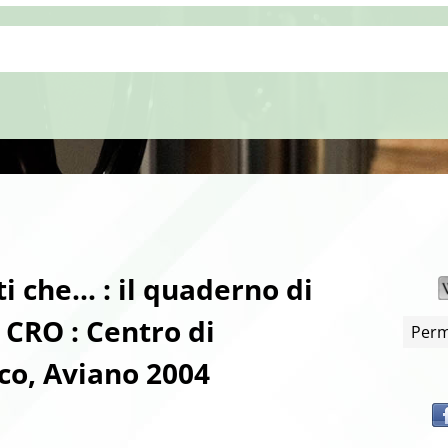
i che... : il quaderno di
l CRO : Centro di
Perm
co, Aviano 2004