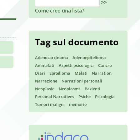
>>
Come creo una lista?
Tag sul documento
Adenocarcinoma
Adenoepitelioma
Ammalati
Aspetti psicologici
Cancro
Diari
Epitelioma
Malati
Narration
Narrazione
Narrazioni personali
Neoplasie
Neoplasms
Pazienti
Personal Narratives
Psiche
Psicologia
Tumori maligni
memorie