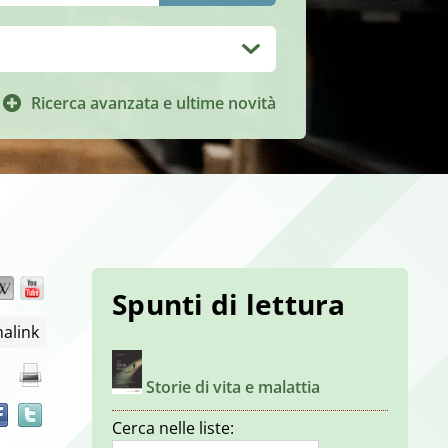
Ricerca avanzata e ultime novità
Wikipedia
YouTube
Trova
Spunti di lettura
il
alink
documento
in
altre
Storie di vita e malattia
risorse
Cerca nelle liste: