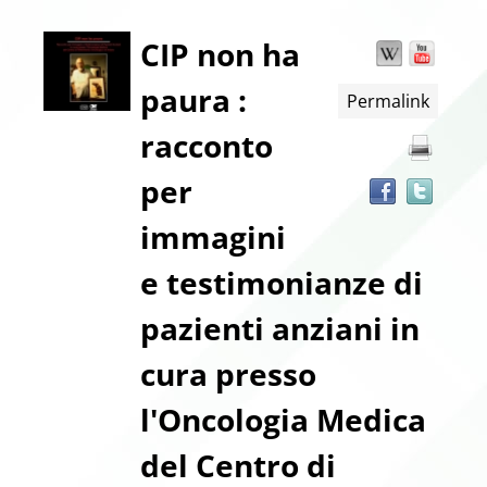
Dettaglio
CIP non ha
Wikipedia
YouT
Trov
il
paura :
Permalink
docu
del
in
racconto
altre
documento
risor
per
immagini
e testimonianze di
pazienti anziani in
cura presso
l'Oncologia Medica
del Centro di