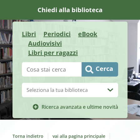
Chiedi alla biblioteca
Libri
Periodici
eBook
Audiovisivi
Libri per ragazzi
Cerca su "Catalogo"
Cerca
Biblioteca:
Ricerca avanzata e ultime novità
Torna indietro
vai alla pagina principale