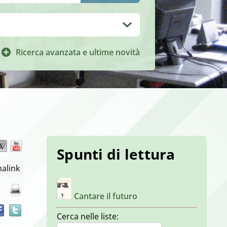
Ricerca avanzata e ultime novità
Wikipedia
YouTube
Trova
Spunti di lettura
il
alink
documento
in
altre
Cantare il futuro
risorse
Cerca nelle liste: