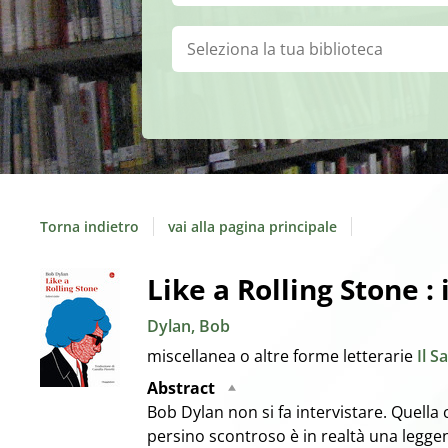
Biblioteca:
Torna indietro
vai alla pagina principale
Dettaglio
Like a Rolling Stone : 
Dylan, Bob
del
miscellanea o altre forme letterarie
Il S
documento
Abstract
Bob Dylan non si fa intervistare. Quella 
persino scontroso è in realtà una legg