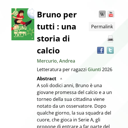
Dettaglio
Bruno per
Wikipedia
YouT
Trov
il
tutti : una
Permalink
docu
del
in
storia di
altre
documento
risor
calcio
Mercurio, Andrea
Letteratura per ragazzi
Giunti
2026
Abstract
A soli dodici anni, Bruno è una
giovane promessa del calcio e a un
torneo della sua cittadina viene
notato da un osservatore. Dopo
qualche giorno, la sua squadra del
cuore, che gioca in Serie A, gli
propone di entrare a far parte del