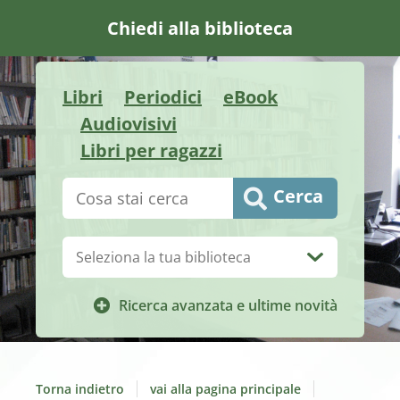
Chiedi alla biblioteca
Libri
Periodici
eBook
Audiovisivi
Libri per ragazzi
Cerca su "Catalogo"
Cerca
Biblioteca:
Ricerca avanzata e ultime novità
Torna indietro
vai alla pagina principale