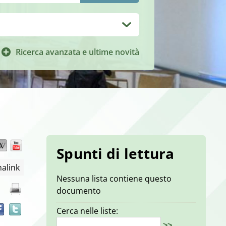
Ricerca avanzata e ultime novità
Wikipedia
YouTube
Trova
Spunti di lettura
il
alink
documento
Nessuna lista contiene questo
in
documento
altre
risorse
Cerca nelle liste:
>>