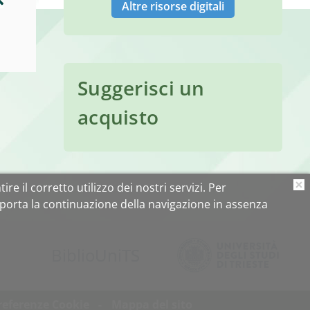
Altre risorse digitali
Suggerisci un
acquisto
ire il corretto utilizzo dei nostri servizi. Per
O
porta la continuazione della navigazione in assenza
Biblio
Uni
TS
referenze Cookie
Mappa del sito