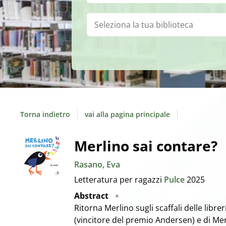
Biblioteca:
Torna indietro
vai alla pagina principale
Dettaglio
Merlino sai contare?
Rasano, Eva
del
Letteratura per ragazzi
Pulce
2025
documento
Abstract
Ritorna Merlino sugli scaffali delle libre
(vincitore del premio Andersen) e di Me