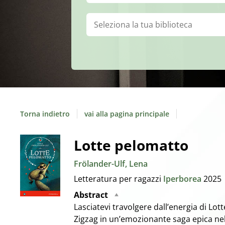
Biblioteca:
Torna indietro
vai alla pagina principale
Dettaglio
Lotte pelomatto
Frölander-Ulf, Lena
del
Letteratura per ragazzi
Iperborea
2025
documento
Abstract
Lasciatevi travolgere dall’energia di Lo
Zigzag in un’emozionante saga epica nell