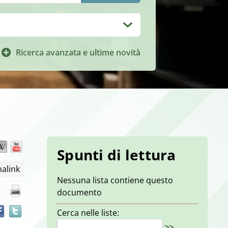
Ricerca avanzata e ultime novità
Wikipedia
YouTube
Trova
Spunti di lettura
il
alink
documento
Nessuna lista contiene questo
in
documento
altre
risorse
Cerca nelle liste:
>>