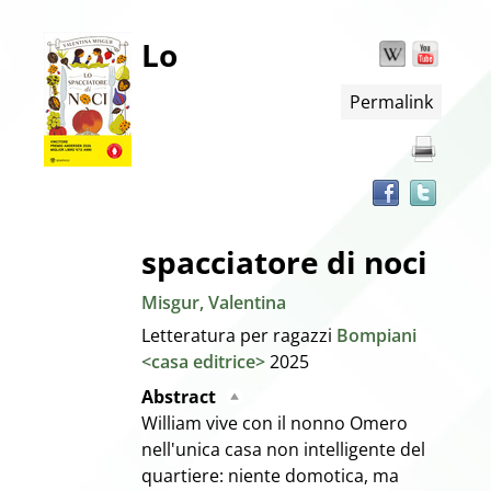
Dettaglio
Lo
Wikipedia
YouT
Trov
il
Permalink
docu
del
in
altre
documento
risor
spacciatore di noci
Misgur, Valentina
Letteratura per ragazzi
Bompiani
<casa editrice>
2025
Abstract
William vive con il nonno Omero
nell'unica casa non intelligente del
quartiere: niente domotica, ma