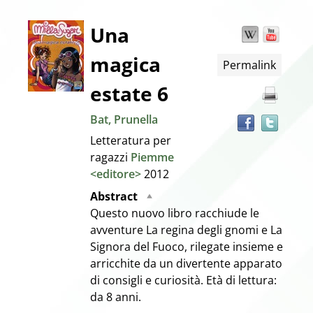
Dettaglio
Una
Wikipedia
YouT
Trov
il
magica
Permalink
docu
del
in
estate 6
altre
documento
risor
Bat, Prunella
Letteratura per
ragazzi
Piemme
<editore>
2012
Abstract
Questo nuovo libro racchiude le
avventure La regina degli gnomi e La
Signora del Fuoco, rilegate insieme e
arricchite da un divertente apparato
di consigli e curiosità. Età di lettura:
da 8 anni.