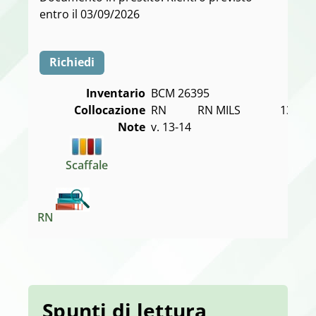
entro il 03/09/2026
Richiedi
Inventario
BCM 26395
Collocazione
RN           RN MILS              13-14
Note
v. 13-14
Scaffale
RN
Spunti di lettura