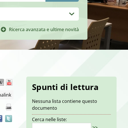
Ricerca avanzata e ultime novità
Wikipedia
YouTube
Trova
Spunti di lettura
il
alink
documento
Nessuna lista contiene questo
in
documento
altre
risorse
Cerca nelle liste:
>>