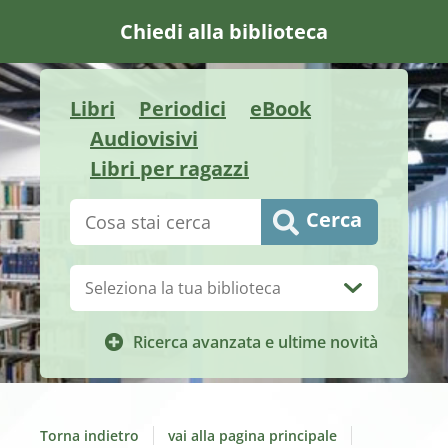
Chiedi alla biblioteca
Libri
Periodici
eBook
Audiovisivi
Libri per ragazzi
Cerca su "Catalogo"
Cerca
Biblioteca:
Ricerca avanzata e ultime novità
Torna indietro
vai alla pagina principale