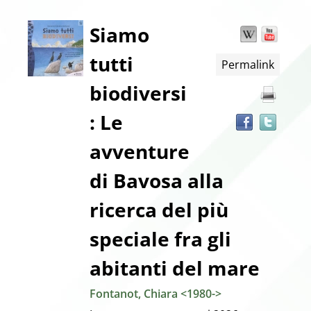
Dettaglio
Siamo
Wikipedia
YouT
Trov
il
tutti
Permalink
docu
del
in
biodiversi
altre
documento
risor
: Le
avventure
di Bavosa alla
ricerca del più
speciale fra gli
abitanti del mare
Fontanot, Chiara <1980->