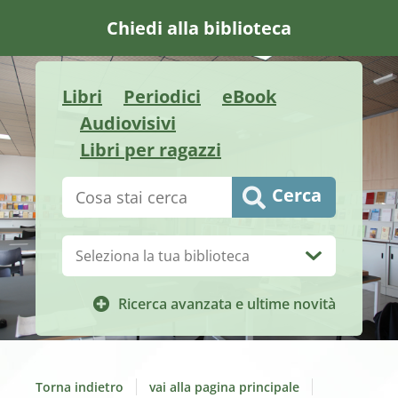
Chiedi alla biblioteca
Libri
Periodici
eBook
Audiovisivi
Libri per ragazzi
Cerca su "Catalogo"
Cerca
Biblioteca:
Ricerca avanzata e ultime novità
Torna indietro
vai alla pagina principale