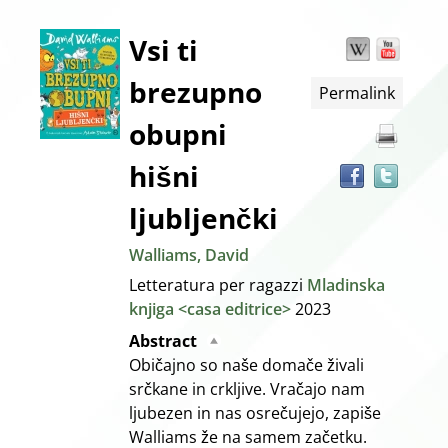
Dettaglio
Vsi ti
Wikipedia
YouT
Trov
il
brezupno
Permalink
docu
del
in
obupni
altre
documento
risor
hišni
ljubljenčki
Walliams, David
Letteratura per ragazzi
Mladinska
knjiga <casa editrice>
2023
Abstract
Običajno so naše domače živali
srčkane in crkljive. Vračajo nam
ljubezen in nas osrečujejo, zapiše
Walliams že na samem začetku.