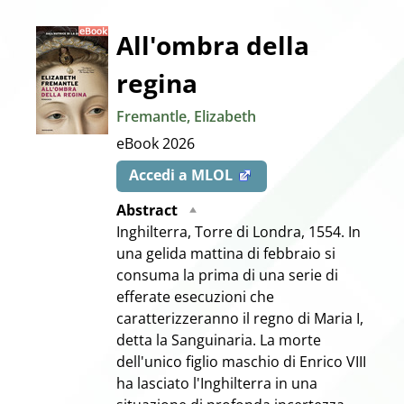
Dettaglio
All'ombra della
regina
del
Fremantle, Elizabeth
documento
eBook
2026
Accedi a MLOL
Abstract
Inghilterra, Torre di Londra, 1554. In
una gelida mattina di febbraio si
consuma la prima di una serie di
efferate esecuzioni che
caratterizzeranno il regno di Maria I,
detta la Sanguinaria. La morte
dell'unico figlio maschio di Enrico VIII
ha lasciato l'Inghilterra in una