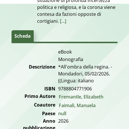
situazione di profonda incertezza
politica e religiosa, e la corona viene
contesa da fazioni opposte di
cortigiani.
[...]
Scheda
eBook
Monografia
Descrizione
*All'ombra della regina. -
Mondadori, 05/02/2026.
((Lingua: italiano
ISBN
9788804771906
Primo Autore
Fremantle, Elizabeth
Coautore
Faimali, Manuela
Paese
null
Anno
2026
pubblicazione