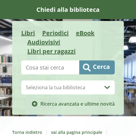
Chiedi alla biblioteca
Libri
Periodici
eBook
Audiovisivi
Libri per ragazzi
Cerca su "Catalogo"
Cerca
Biblioteca:
Ricerca avanzata e ultime novità
Torna indietro
vai alla pagina principale