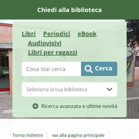
Chiedi alla biblioteca
Libri
Periodici
eBook
Audiovisivi
Libri per ragazzi
Cerca su "Catalogo"
Cerca
Biblioteca:
Ricerca avanzata e ultime novità
Torna indietro
vai alla pagina principale