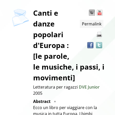
Dettaglio
Canti e
Wikipedia
YouT
Trov
il
danze
Permalink
docu
del
in
popolari
altre
documento
risor
d'Europa :
[le parole,
le musiche, i passi, i
movimenti]
Letteratura per ragazzi
DVE Junior
2005
Abstract
Ecco un libro per viaggiare con la
musica in tutta Europa. I bimbi