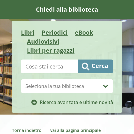
Chiedi alla biblioteca
Libri
Periodici
eBook
Audiovisivi
Libri per ragazzi
Cerca su "Catalogo"
Cerca
Biblioteca:
Ricerca avanzata e ultime novità
Torna indietro
vai alla pagina principale