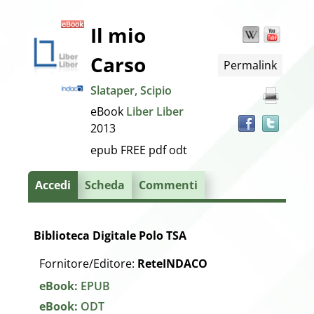
Dettaglio
Il mio
Wikipedia
YouT
Trov
il
Carso
Permalink
docu
del
in
Slataper, Scipio
altre
documento
eBook
Liber Liber
risor
2013
epub FREE
pdf
odt
Accedi
Scheda
Commenti
Biblioteca Digitale Polo TSA
Fornitore/Editore:
ReteINDACO
eBook:
EPUB
eBook:
ODT