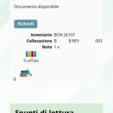
Documento disponibile
Richiedi
Inventario
BCM 26107
Collocazione
B            B REY                003
Note
1 v.
Scaffale
B
Spunti di lettura