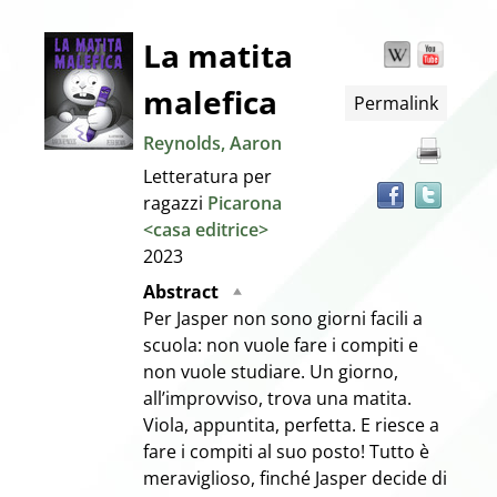
Dettaglio
La matita
Wikipedia
YouT
Trov
il
malefica
Permalink
docu
del
in
Reynolds, Aaron
altre
documento
Letteratura per
risor
ragazzi
Picarona
<casa editrice>
2023
Abstract
Per Jasper non sono giorni facili a
scuola: non vuole fare i compiti e
non vuole studiare. Un giorno,
all’improvviso, trova una matita.
Viola, appuntita, perfetta. E riesce a
fare i compiti al suo posto! Tutto è
meraviglioso, finché Jasper decide di