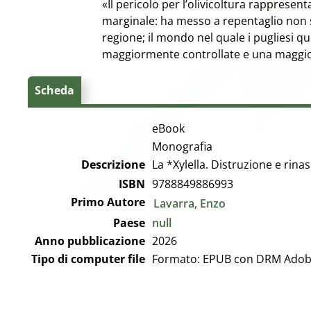
«Il pericolo per l’olivicoltura rappresen
marginale: ha messo a repentaglio non s
regione; il mondo nel quale i pugliesi 
maggiormente controllate e una maggio
Scheda
eBook
Monografia
Descrizione
La *Xylella. Distruzione e rinas
ISBN
9788849886993
Primo Autore
Lavarra, Enzo
Paese
null
Anno pubblicazione
2026
Tipo di computer file
Formato: EPUB con DRM Ado