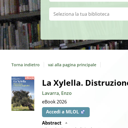
Biblioteca:
Torna indietro
vai alla pagina principale
Dettaglio
La Xylella. Distruzione
Lavarra, Enzo
del
eBook
2026
documento
Accedi a MLOL
Abstract