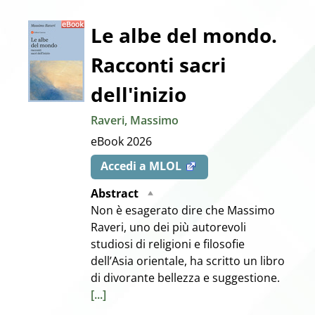
Dettaglio
Le albe del mondo.
Racconti sacri
del
dell'inizio
documento
Raveri, Massimo
eBook
2026
Accedi a MLOL
Abstract
Non è esagerato dire che Massimo
Raveri, uno dei più autorevoli
studiosi di religioni e filosofie
dell’Asia orientale, ha scritto un libro
di divorante bellezza e suggestione.
[...]