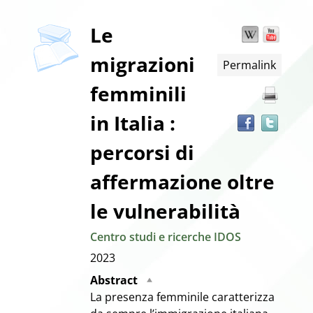
Dettaglio
Le
Wikipedia
YouT
Trov
il
migrazioni
Permalink
docu
del
in
femminili
altre
documento
risor
in Italia :
percorsi di
affermazione oltre
le vulnerabilità
Centro studi e ricerche IDOS
2023
Abstract
La presenza femminile caratterizza