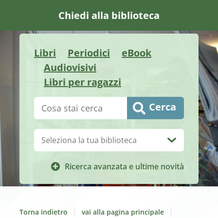
Chiedi alla biblioteca
Libri
Periodici
eBook
Audiovisivi
Libri per ragazzi
Cerca su "Catalogo"
Cerca
Biblioteca:
Ricerca avanzata e ultime novità
Torna indietro
vai alla pagina principale