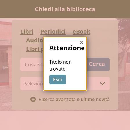
Chiedi alla biblioteca
Libri
Periodici
eBook
Audiovisivi
Chiudi
Attenzione
Libri per ragazzi
Cerca su "Catalogo"
Titolo non
Cerca
trovato
Esci
Biblioteca:
Ricerca avanzata e ultime novità